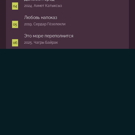
2024, Ахмет Катыксыз
Любовь напоказ
2019, Сердар Гёзелекли
Это море переполнится
2025, Чагры Байрак
Зависть
2025, Надим Гюч
Сердцебиение
2025, Бурджу Алптекин
Сёстры
2025, Егор Баринов
Кизиловый щербет
2022, Кетджхе
Популярные сейчас