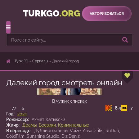
TURKGO
.ORG
АВТОРИЗОВАТЬСЯ
Турк ГО
»
Сериалы
» Далекий город
Далекий город смотреть онлайн
2 сезон 35 серия
В чужих списках
8.4
7
77
5
Год:
2024
Режиссер:
Ахмет Катыксыз
Жанр:
Драмы
,
Боевики
,
Криминальные
В переводе:
Дублированный, Voize, AlisaDirilis, RuDub,
ColdFilm, Sunshine Studio, DiziDenizi