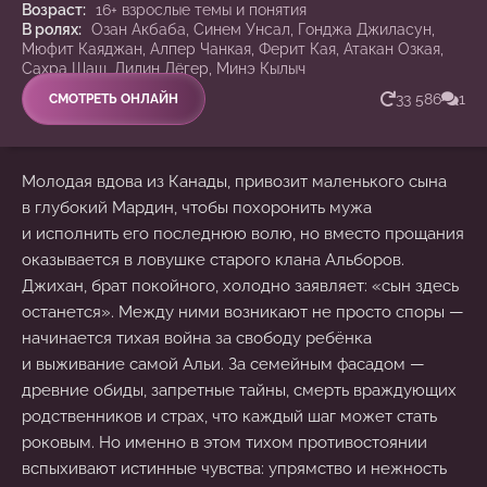
Возраст:
16+ взрослые темы и понятия
В ролях:
Озан Акбаба, Синем Унсал, Гонджа Джиласун,
Мюфит Каяджан, Алпер Чанкая, Ферит Кая, Атакан Озкая,
Сахра Шаш, Дилин Дёгер, Минэ Кылыч
33 586
1
СМОТРЕТЬ ОНЛАЙН
Молодая вдова из Канады, привозит маленького сына
в глубокий Мардин, чтобы похоронить мужа
и исполнить его последнюю волю, но вместо прощания
оказывается в ловушке старого клана Альборов.
Джихан, брат покойного, холодно заявляет: «сын здесь
останется». Между ними возникают не просто споры —
начинается тихая война за свободу ребёнка
и выживание самой Альи. За семейным фасадом —
древние обиды, запретные тайны, смерть враждующих
родственников и страх, что каждый шаг может стать
роковым. Но именно в этом тихом противостоянии
вспыхивают истинные чувства: упрямство и нежность