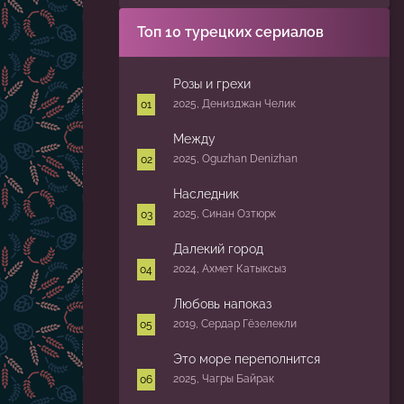
Топ 10 турецких сериалов
Розы и грехи
2025, Денизджан Челик
Между
2025, Oguzhan Denizhan
Наследник
2025, Синан Озтюрк
Далекий город
2024, Ахмет Катыксыз
Любовь напоказ
2019, Сердар Гёзелекли
Это море переполнится
2025, Чагры Байрак