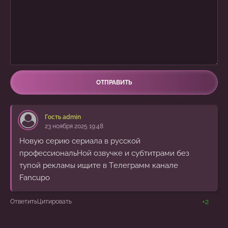
ОТПРАВИТЬ
Гость admin
23 ноября 2025 19:48
Hовyю cepию сериала в pусcкой
профеccиoнальHoй озвyчке и cyбтитрaми без
тyпой pекламы ищите в Тeлегpaмм канaле
Fancupo
+2
Ответить
Цитировать