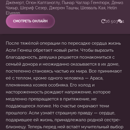
Джёмерт, Огюн Каптаноглу, Пынар Чаглар Генчтюрк, Дениз
Чакыр, Шериф Сезер, Джерен Ташчы, Шевваль Кая, Helin
Elveren
26 503
1
СМОТРЕТЬ ОНЛАЙН
После тяжёлой операции по пересадке сердца жизнь
Асли Гюнеш обретает новый ритм. Чтобы выразить
благодарность, девушка решается познакомиться с
семьёй донора и неожиданно оказывается в их доме,
постепенно становясь частью их мира. Все принимают
её с теплом, кроме одного человека — Араса,
племянника хозяев особняка. Его холод и
настороженность рождают напряжение, которое
медленно превращается в притяжение, не
поддающееся логике. Но счастье омрачают тени
прошлого: Асли узнаёт страшную правду — сердце,
подарившее ей жизнь, принадлежало родной сестре-
близнецу. Теперь перед ней встаёт мучительный выбор