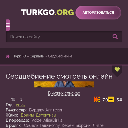
TURKGO
.ORG
АВТОРИЗОВАТЬСЯ
Турк ГО
»
Сериалы
» Сердцебиение
Сердцебиение смотреть онлайн
1 сезон 13 серия
В чужих списках
7.9
5.8
38
1
Год:
2025
Режиссер:
Бурджу Алптекин
Жанр:
Драмы
,
Детективы
В переводе:
Voize, AlisaDirilis
В ролях:
Сибель Ташчиоглу, Керем Бюрсин, Лизге