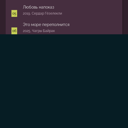
Любовь напоказ
2019, Сердар Гёзелекли
Это море переполнится
2025, Чагры Байрак
Зависть
2025, Надим Гюч
Сердцебиение
2025, Бурджу Алптекин
Сёстры
2025, Егор Баринов
Кизиловый щербет
2022, Кетджхе
Популярные сейчас