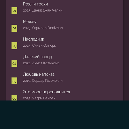
Розы и грехи
2025, Денизджан Челик
Между
2025, Oguzhan Denizhan
Наследник
2025, Синан Озтюрк
Далекий город
2024, Ахмет Катыксыз
Любовь напоказ
2019, Сердар Гёзелекли
Это море переполнится
2025, Чагры Байрак
Зависть
2025, Надим Гюч
Сердцебиение