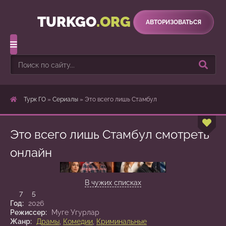
TURKGO
.ORG
АВТОРИЗОВАТЬСЯ
Турк ГО
»
Сериалы
» Это всего лишь Стамбул
Это всего лишь Стамбул смотреть
онлайн
1 сезон 8 серия
В чужих списках
7
5
Год:
2026
Режиссер:
Муге Угурлар
Жанр:
Драмы
,
Комедии
,
Криминальные