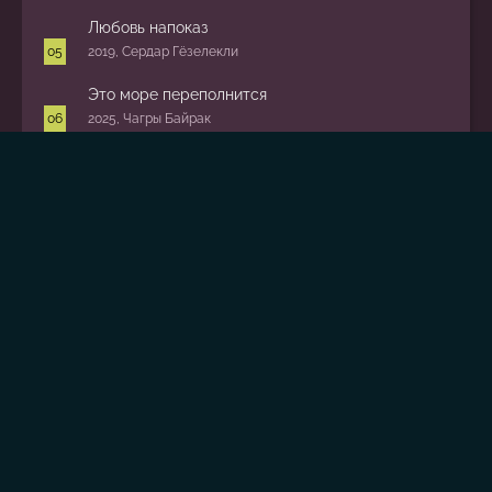
Любовь напоказ
2019, Сердар Гёзелекли
Это море переполнится
2025, Чагры Байрак
Зависть
2025, Надим Гюч
Сердцебиение
2025, Бурджу Алптекин
Сёстры
2025, Егор Баринов
Кизиловый щербет
2022, Кетджхе
Популярные сейчас