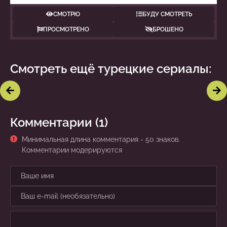
СМОТРЮ
БУДУ СМОТРЕТЬ
ПРОСМОТРЕНО
БРОШЕНО
Этот город последует за
Смотреть ещё турецкие сериалы:
Листопад
тобой
Комментарии (1)
Минимальная длина комментария - 50 знаков.
Комментарии модерируются