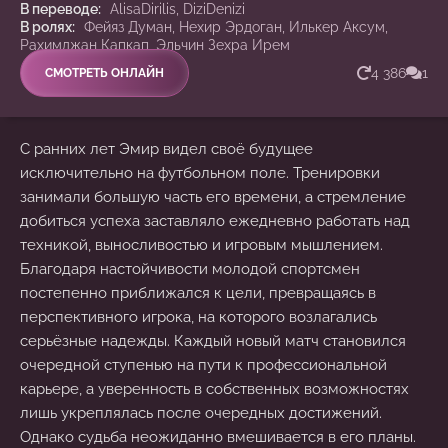
В переводе:
AlisaDirilis, DiziDenizi
В ролях:
Фейяз Думан, Нехир Эрдоган, Илькер Аксум,
Рахимджан Капкап, Эльчин Зехра Ирем
4 386
1
СМОТРЕТЬ ОНЛАЙН
С ранних лет Эмир видел своё будущее
исключительно на футбольном поле. Тренировки
занимали большую часть его времени, а стремление
добиться успеха заставляло ежедневно работать над
техникой, выносливостью и игровым мышлением.
Благодаря настойчивости молодой спортсмен
постепенно приближался к цели, превращаясь в
перспективного игрока, на которого возлагались
серьёзные надежды. Каждый новый матч становился
очередной ступенью на пути к профессиональной
карьере, а уверенность в собственных возможностях
лишь укреплялась после очередных достижений.
Однако судьба неожиданно вмешивается в его планы.