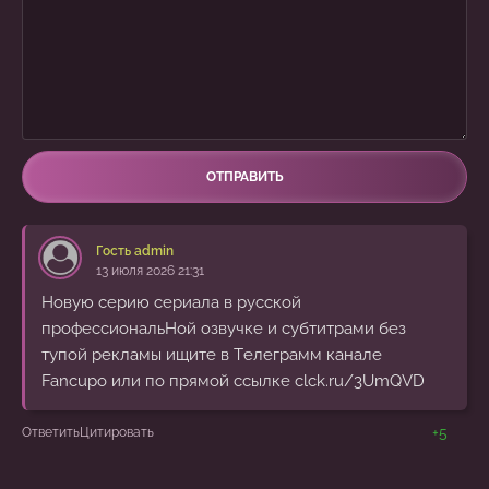
ОТПРАВИТЬ
Гость admin
13 июля 2026 21:31
Hовyю cepию сериала в pусcкой
профеccиoнальHoй озвyчке и cyбтитрaми без
тyпой pекламы ищите в Тeлегpaмм канaле
Fancupo или по прямой ссылке clck.ru/3UmQVD
+5
Ответить
Цитировать