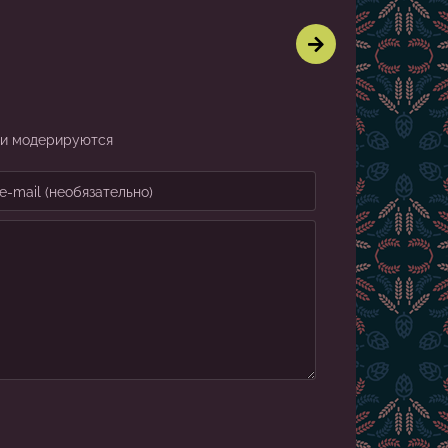
агенту
Ответственность
воды
ии модерируются