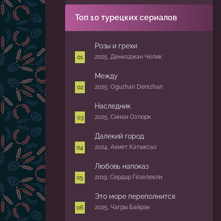
Топ 10 турецких сериалов
Розы и грехи
2025, Денизджан Челик
Между
2025, Oguzhan Denizhan
Наследник
2025, Синан Озтюрк
Далекий город
2024, Ахмет Катыксыз
Любовь напоказ
2019, Сердар Гёзелекли
Это море переполнится
2025, Чагры Байрак