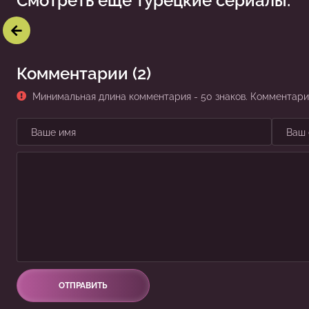
Смотреть ещё турецкие сериалы:
Диджле
Пленница
Комментарии (2)
Минимальная длина комментария - 50 знаков. Комментар
ОТПРАВИТЬ