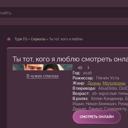
Турк ГО
»
Сериалы
» Ты тот, кого я люблю
Ты тот, кого я люблю смотреть онл
1 сезон 15 серия
45
1
Год:
2026
В чужих списках
Режиссер:
Гёкчен Уста
Жанр:
Драмы
,
Мелодрамы
В переводе:
AlisaDirilis, Dizi
Возраст:
16+ взрослые темы
В ролях:
Хелин Кандемир, Б
Ишын, Нихан Бююкаач, Риза
Даньял, Джихат Сувариоглу
СМОТРЕТЬ ОНЛАЙН