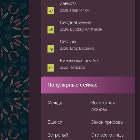
Зависть
2025, Надим Гюч
Сердцебиение
2025, Бурджу Алптекин
Сёстры
2025, Егор Баринов
Кизиловый щербет
2022, Кетджхе
Популярные сейчас
Между
Возможная
любовь
Ещё 17
Закон природы
Ветреный
Это всего лишь