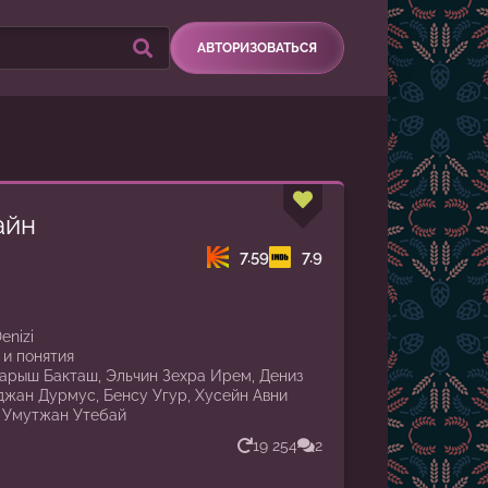
АВТОРИЗОВАТЬСЯ
айн
7.59
7.9
Denizi
 и понятия
арыш Бакташ, Эльчин Зехра Ирем, Дениз
джан Дурмус, Бенсу Угур, Хусейн Авни
, Умутжан Утебай
19 254
2