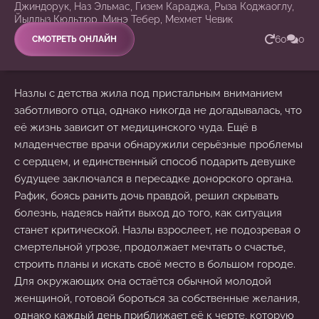
Джиндорук, Наз Эльмас, Гизем Караджа, Рыза Коджаоглу,
Йылдыз Кюльтюр, Минэ Тебер, Мехмет Чевик
60
0
СМОТРЕТЬ ОНЛАЙН
Назлы с детства жила под пристальным вниманием
заботливого отца, однако никогда не догадывалась, что
её жизнь зависит от медицинского чуда. Ещё в
младенчестве врачи обнаружили серьёзные проблемы
с сердцем, и единственный способ подарить девушке
будущее заключался в пересадке донорского органа.
Рафик, боясь ранить дочь правдой, решил скрывать
болезнь, надеясь найти выход до того, как ситуация
станет критической. Назлы взрослеет, не подозревая о
смертельной угрозе, продолжает мечтать о счастье,
строить планы и искать своё место в большом городе.
Для окружающих она остаётся обычной молодой
женщиной, готовой бороться за собственные желания,
однако каждый день приближает её к черте, которую