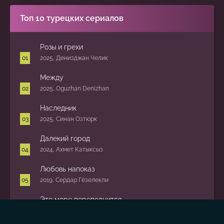
Топ 10 турецких сериалов
Розы и грехи
2025, Денизджан Челик
Между
2025, Oguzhan Denizhan
Наследник
2025, Синан Озтюрк
Далекий город
2024, Ахмет Катыксыз
Любовь напоказ
2019, Сердар Гёзелекли
Это море переполнится
2025, Чагры Байрак