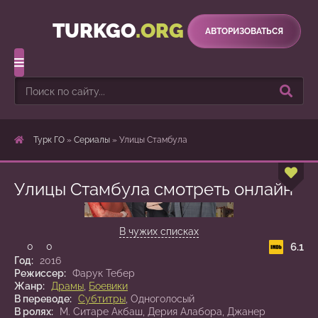
TURKGO
.ORG
АВТОРИЗОВАТЬСЯ
Турк ГО
»
Сериалы
» Улицы Стамбула
Улицы Стамбула смотреть онлайн
1 сезон 9 серия
В чужих списках
6.1
0
0
Год:
2016
Режиссер:
Фарук Тебер
Жанр:
Драмы
,
Боевики
В переводе:
Субтитры
, Одноголосый
В ролях:
М. Ситаре Акбаш, Дерия Алабора, Джанер