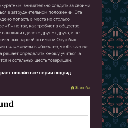
аккуратным, внимательно следить за своими
ться в затруднительном положении. Эта
дено попасть в места не столько
ое «Я» не так, как требуют в обществе.
они жили вдалеке друг от друга, и не
люченных парней по имени Онур был
ым положением в обществе, чтобы сын не
а решает определить юношу учиться, а
тся и остальных шесть товарищей.
рает онлайн все серии подряд
Жалоба