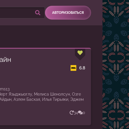
АВТОРИЗОВАТЬСЯ
айн
6.8
ems13
ерт Языджыоглу, Мелиса Шенолсун, Озге
 Айдын, Азлем Баская, Илья Тирьяки, Эджем
34
0