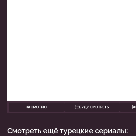
СМОТРЮ
БУДУ СМОТРЕТЬ
Смотреть ещё турецкие сериалы:
Осада Эль-Кута
Один из нас
Чу