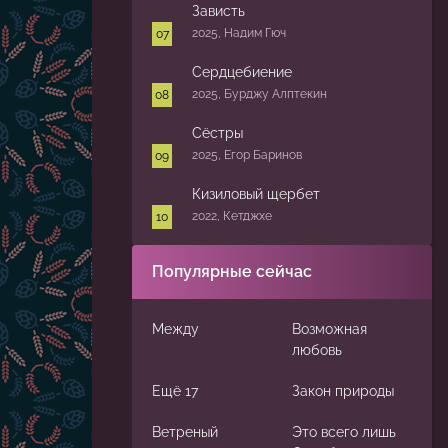
Зависть
2025, Надим Гюч
Сердцебиение
2025, Бурджу Алптекин
Сёстры
2025, Егор Баринов
Кизиловый щербет
2022, Кетджхе
Популярные сейчас
Между
Возможная
любовь
Ещё 17
Закон природы
Ветреный
Это всего лишь