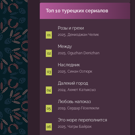
Топ 10 турецких сериалов
Розы и грехи
2025, Денизджан Челик
Между
2025, Oguzhan Denizhan
Наследник
2025, Синан Озтюрк
Далекий город
2024, Ахмет Катыксыз
Любовь напоказ
2019, Сердар Гёзелекли
Это море переполнится
2025, Чагры Байрак