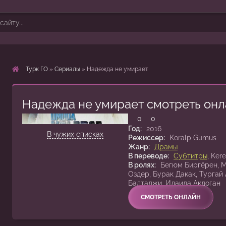
Турк ГО
»
Сериалы
» Надежда не умирает
Надежда не умирает смотреть онл
1 сезон 1 серия
0
0
Год:
2016
В чужих списках
Режиссер:
Koralp Gumus
Жанр:
Драмы
В переводе:
Субтитры
, Ker
В ролях:
Бегюм Биргёрен, М
Оздер, Бурак Дакак, Тургай
Балтаджи, Илаида Акдоган
СМОТРЕТЬ ОНЛАЙН